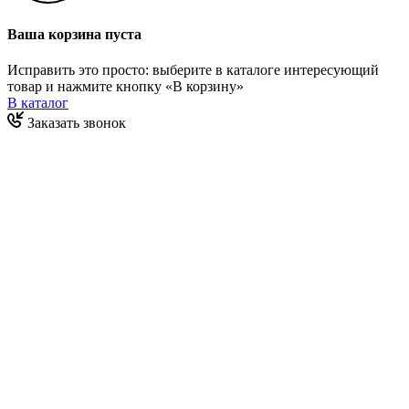
Ваша корзина пуста
Исправить это просто: выберите в каталоге интересующий
товар и нажмите кнопку «В корзину»
В каталог
Заказать звонок