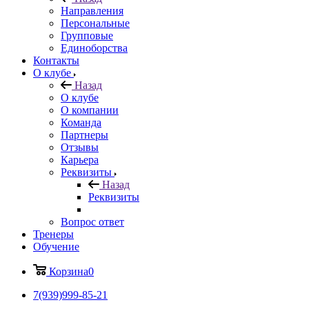
Направления
Персональные
Групповые
Единоборства
Контакты
О клубе
Назад
О клубе
О компании
Команда
Партнеры
Отзывы
Карьера
Реквизиты
Назад
Реквизиты
Вопрос ответ
Тренеры
Обучение
Корзина
0
7(939)999-85-21