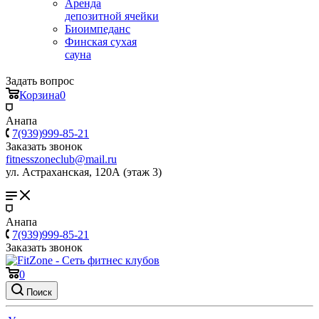
Аренда
депозитной ячейки
Биоимпеданс
Финская сухая
сауна
Задать вопрос
Корзина
0
Анапа
7(939)999-85-21
Заказать звонок
fitnesszoneclub@mail.ru
ул. Астраханская, 120А (этаж 3)
Анапа
7(939)999-85-21
Заказать звонок
0
Поиск